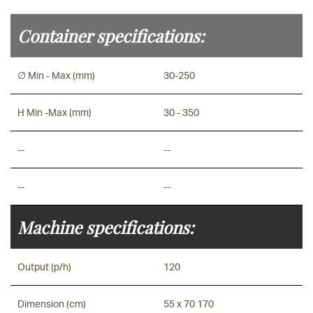
Container specifications:
∅ Min - Max (mm)
30-250
H Min -Max (mm)
30 - 350
--
--
--
--
Machine specifications:
Output (p/h)
120
Dimension (cm)
55 x 70 170